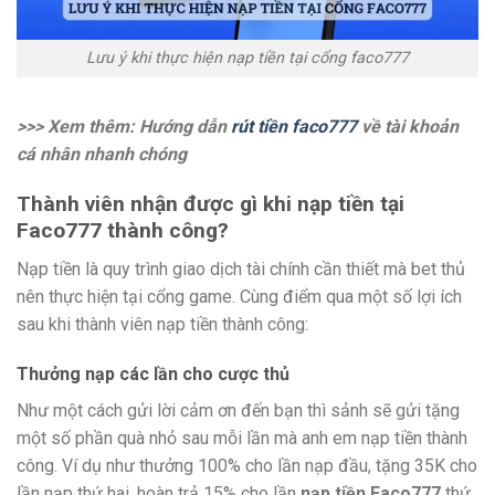
Lưu ý khi thực hiện nạp tiền tại cổng faco777
>>> Xem thêm: Hướng dẫn
rút tiền faco777
về tài khoản
cá nhân nhanh chóng
Thành viên nhận được gì khi nạp tiền tại
Faco777 thành công?
Nạp tiền là quy trình giao dịch tài chính cần thiết mà bet thủ
nên thực hiện tại cổng game. Cùng điểm qua một số lợi ích
sau khi thành viên nạp tiền thành công:
Thưởng nạp các lần cho cược thủ
Như một cách gửi lời cảm ơn đến bạn thì sảnh sẽ gửi tặng
một số phần quà nhỏ sau mỗi lần mà anh em nạp tiền thành
công. Ví dụ như thưởng 100% cho lần nạp đầu, tặng 35K cho
lần nạp thứ hai, hoàn trả 15% cho lần
nạp tiền Faco777
thứ