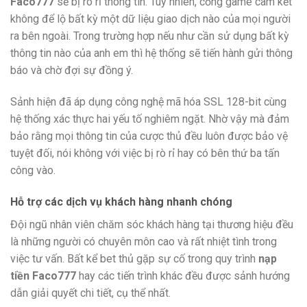
Faco777
sẽ bị rò rỉ thông tin. Tuy nhiên, cổng game cam kết
không để lộ bất kỳ một dữ liệu giao dịch nào của mọi người
ra bên ngoài. Trong trường hợp nếu như cần sử dụng bất kỳ
thông tin nào của anh em thì hệ thống sẽ tiến hành gửi thông
báo và chờ đợi sự đồng ý.
Sảnh hiện đã áp dụng công nghệ mã hóa SSL 128-bit cùng
hệ thống xác thực hai yếu tố nghiêm ngặt. Nhờ vậy mà đảm
bảo rằng mọi thông tin của cược thủ đều luôn được bảo vệ
tuyệt đối, nói không với việc bị rò rỉ hay có bên thứ ba tấn
công vào.
Hỗ trợ các dịch vụ khách hàng nhanh chóng
Đội ngũ nhân viên chăm sóc khách hàng tại thương hiệu đều
là những người có chuyên môn cao và rất nhiệt tình trong
việc tư vấn. Bất kể bet thủ gặp sự cố trong quy trình
nạp
tiền Faco777
hay các tiến trình khác đều được sảnh hướng
dẫn giải quyết chi tiết, cụ thể nhất.