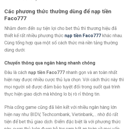
Các phương thức thường dùng để nạp tiền
Faco777
Nhằm đem đến sự tiện lợi cho bet thủ thì thương hiệu đã
thiết kế rất nhiều phương thức
nạp tiền Faco777
khác nhau.
Cùng tổng hợp qua một số cách thức mà nền tảng thường
dùng dưới:
Chuyển thông qua ngân hàng nhanh chóng
Đâu là cách
nạp tiền Faco777
nhanh gọn và an toàn nhất
hiện nay được nhiều cược thủ lựa chọn. Với cách thức này thì
mọi người sẽ được đảm bảo tuyệt đối trong suốt quá trình
thực hiện giao dịch mà không lo bị rò rỉ thông tin.
Phía cổng game cũng đã liên kết với nhiều ngân hàng lớn
hiện nay như BIDV, Techcombank, Vietinbank,… nhờ đó rất
tiện để bet thủ giao dịch. Điểm đặc biệt là với phương thức
này, cược thủ luôn được hỗ trợ cam kết an toàn về mọi vấn