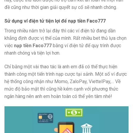
đề cũng như thời gian giải quyết sự cố sẽ nhanh chóng.
Sử dụng ví điện tử tiện lợi để nạp tiền Faco777
Trong nhiều năm trở lại đây thì các ví điện tử đang dần
khẳng định được vị thế của mình. Rất nhiều bet thủ lựa chọn
việc
nạp tiền Faco777
bằng ví điện tử để quy trình được
nhanh chóng và tiện lợi hơn.
Chỉ bằng một vài thao tác là anh em đã có thể thực hiện
thành công một tiến trình nạp cược tại sảnh. Một số ví được
hệ thống công nhận như Momo, ZaloPay, ViettelPay,… Về
mức độ bảo mật thì cũng hề kém cạnh với phương thức
ngân hàng nên anh em hoàn toàn có thể yên tâm nhé!