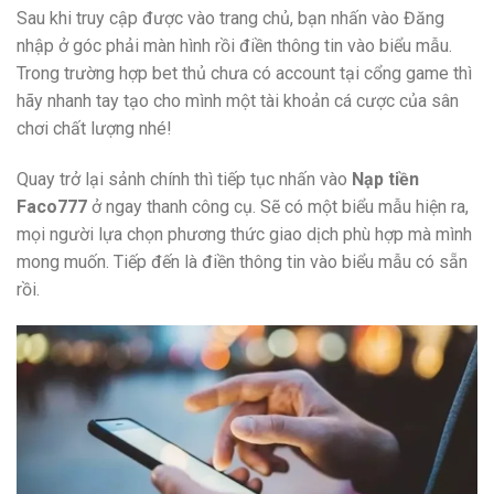
Sau khi truy cập được vào trang chủ, bạn nhấn vào Đăng
nhập ở góc phải màn hình rồi điền thông tin vào biểu mẫu.
Trong trường hợp bet thủ chưa có account tại cổng game thì
hãy nhanh tay tạo cho mình một tài khoản cá cược của sân
chơi chất lượng nhé!
Quay trở lại sảnh chính thì tiếp tục nhấn vào
Nạp tiền
Faco777
ở ngay thanh công cụ. Sẽ có một biểu mẫu hiện ra,
mọi người lựa chọn phương thức giao dịch phù hợp mà mình
mong muốn. Tiếp đến là điền thông tin vào biểu mẫu có sẵn
rồi.