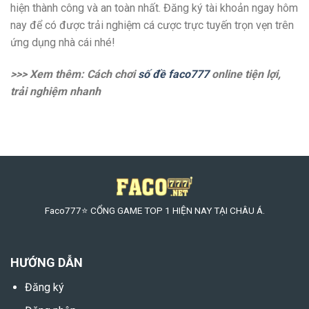
hiện thành công và an toàn nhất. Đăng ký tài khoản ngay hôm
nay để có được trải nghiệm cá cược trực tuyến trọn vẹn trên
ứng dụng nhà cái nhé!
>>> Xem thêm: Cách chơi
số đề faco777
online tiện lợi,
trải nghiệm nhanh
Faco777⭐ CỔNG GAME TOP 1 HIỆN NAY TẠI CHÂU Á.
HƯỚNG DẪN
Đăng ký