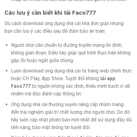
Các lưu ý cần biết khi tải Faco777
Dù cách download ứng dụng nhà cái khá đơn giản nhưng
bạn cần lưu ý các điều sau để đảm bảo an toàn:
Người chơi cần chuẩn bị đường truyền mạng ổn định,
không gian đoạn. Điều này giúp quá trình thực hiện không
gặp lỗi hoặc ngắt giữa chừng.
Luôn download ứng dụng nhà cái từ trang web chính thức
hoặc CH Play, App Store. Tuyệt đối không
tải app
Faco777
từ nguồn không xác định, thiếu minh bạch vì dễ
nhiễm mã độc đánh cắp thông tin.
Ứng dụng nhà cái thường xuyên nâng cấp nhằm mang
đến trải nghiệm giải trí chất lượng cho người chơi. Do đó
hãy luôn cập nhật phiên bản mới nhất để sử dụng đầy đủ
tính năng, bảo mật thông tin tuyệt đối.