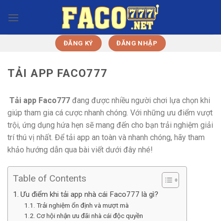
Bỏ
qua
nội
dung
ĐĂNG KÝ
ĐĂNG NHẬP
TẢI APP FACO777
Tải app Faco777
đang được nhiều người chơi lựa chọn khi
giúp tham gia cá cược nhanh chóng. Với những ưu điểm vượt
trội, ứng dụng hứa hẹn sẽ mang đến cho bạn trải nghiệm giải
trí thú vị nhất. Để tải app an toàn và nhanh chóng, hãy tham
khảo hướng dẫn qua bài viết dưới đây nhé!
Table of Contents
Ưu điểm khi tải app nhà cái Faco777 là gì?
Trải nghiệm ổn định và mượt mà
Cơ hội nhận ưu đãi nhà cái độc quyền